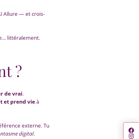
 Allure — et crois-
re… littéralement.
nt ?
r de vrai
.
t et prend vie
à
référence externe. Tu
antasme digital
.