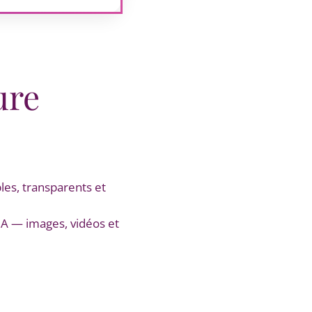
ure
ples, transparents et
IA — images, vidéos et