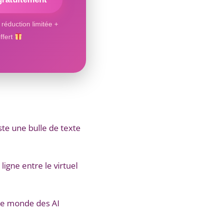
réduction limitée +
ffert
uste une bulle de texte
igne entre le virtuel
 le monde des AI