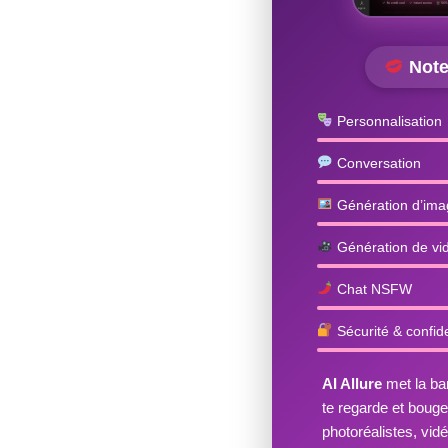
Note
Personnalisation
Conversation
Génération d’ima
Génération de vi
Chat NSFW
Sécurité & confide
AI Allure
met la bar
te regarde et boug
photoréalistes, vid