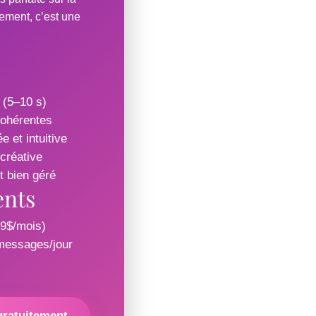
lement, c’est une
s (5–10 s)
cohérentes
 et intuitive
créative
 bien géré
ents
,9$/mois)
 messages/jour
gratuitement