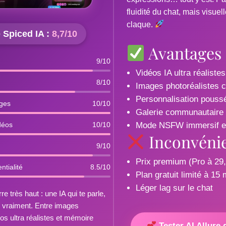
fluidité du chat, mais visuel
claque.
 Spiced IA :
8,7/10
Avantages
9/10
Vidéos IA ultra réaliste
8/10
Images photoréalistes 
Personnalisation poussée
ges
10/10
Galerie communautaire 
déos
10/10
Mode NSFW immersif et
Inconvéni
9/10
Prix premium (Pro à 29
ntialité
8.5/10
Plan gratuit limité à 15
Léger lag sur le chat
re très haut : une IA qui te parle,
e vraiment. Entre images
éos ultra réalistes et mémoire
Tester AI Allure 