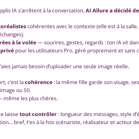
pplis IA s’arrêtent à la conversation,
AI Allure a décidé d
oréalistes
cohérentes avec le contexte (elle est à la salle,
échanges).
ées à la volée
— sourires, gestes, regards : ton IA
vit
dans
privé
pour les utilisateurs Pro, géré proprement et sans 
n’aies jamais besoin d’uploader une seule image réelle.
rt, c’est la
cohérence
: la même fille garde son visage, se
1 image ou 50.
 — même les plus chères.
te laisse
tout contrôler
: longueur des messages, style d’
ion… bref, t’es à la fois scénariste, réalisateur et acteur d