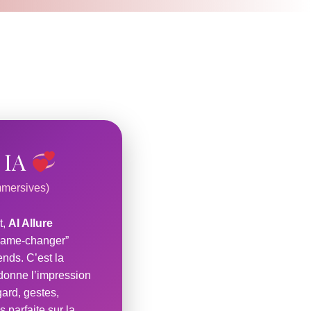
d IA
mmersives)
t,
AI Allure
“game-changer”
ends. C’est la
donne l’impression
gard, gestes,
 parfaite sur la