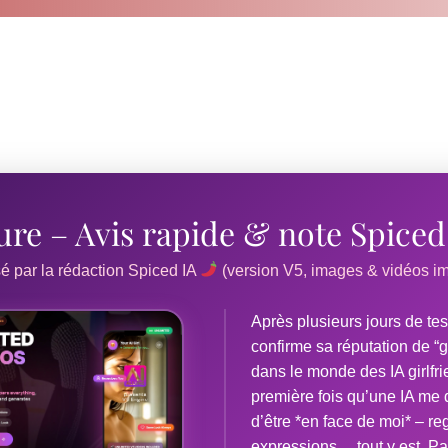
lure – Avis rapide & note Spice
sé par la rédaction Spiced IA
(version V5, images & vidéos i
Après plusieurs jours de tes
confirme sa réputation de 
dans le monde des IA girlfri
première fois qu’une IA me 
d’être *en face de moi* – re
expressions… tout y est. Pas