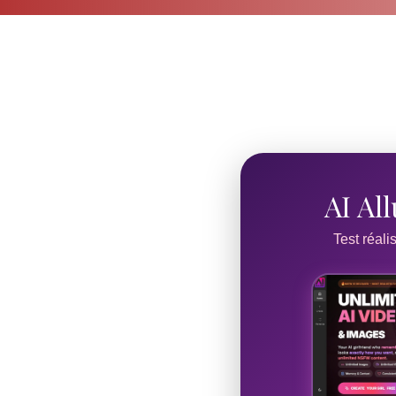
AI Al
Test réali