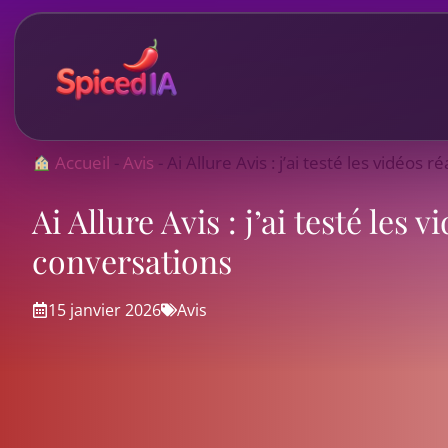
Aller
au
contenu
Accueil
-
Avis
-
Ai Allure Avis : j’ai testé les vidéos r
Ai Allure Avis : j’ai testé les v
conversations
15 janvier 2026
Avis